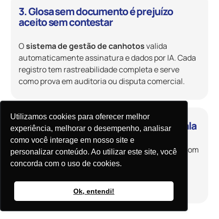
3. Glosa sem documento é prejuízo
aceito sem contestar
O
sistema de gestão de canhotos
valida
automaticamente assinatura e dados por IA. Cada
registro tem rastreabilidade completa e serve
como prova em auditoria ou disputa comercial.
Utilizamos cookies para oferecer melhor
4. Gestão de canhoto manual não escala
experiência, melhorar o desempenho, analisar
como você interage em nosso site e
A
gestão de canhotos
da Mobiis cresce junto com
personalizar conteúdo. Ao utilizar este site, você
a operação. Quanto mais entregas, mais a
concorda com o uso de cookies.
digitalização de canhotos
automática faz
diferença no tempo e no custo operacional.
Ok, entendi!