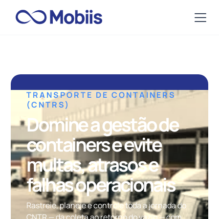
TRANSPORTE DE CONTAINERS
(CNTRS)
Domine a gestão de
containers e evite
multas, atrasos e
falhas operacionais
Rastreie, planeje e controle toda a jornada do
CNTR — da coleta ao retorno do vazio — com