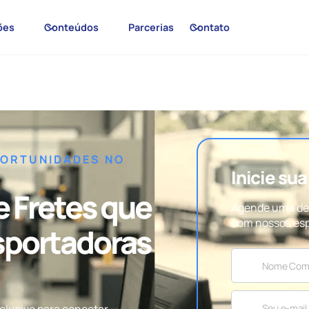
ões
Conteúdos
Parcerias
Contato
PORTUNIDADES NO
Inicie su
e Fretes que
Agende uma de
com nossos esp
sportadoras
clusivo para conectar