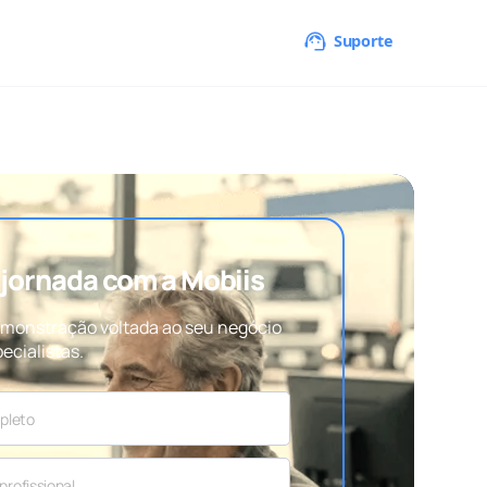
Suporte
a jornada com a Mobiis
monstração voltada ao seu negócio
ecialistas.