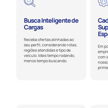
Busca Inteligente de
Cad
Cargas
Sup
Esp
Receba ofertas alinhadas ao
seu perfil, considerando rotas,
Em po
regiões atendidas e tipo de
empre
veículo. Mais tempo rodando,
com s
menos tempo buscando.
nosso
prime