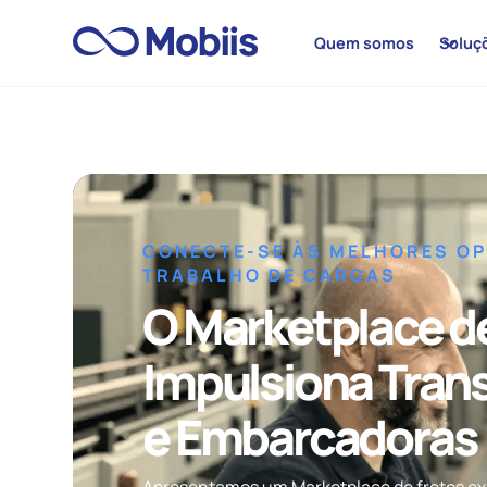
Quem somos
Soluç
CONECTE-SE ÀS MELHORES O
TRABALHO DE CARGAS
O Marketplace d
Impulsiona Tran
e Embarcadoras
Apresentamos um Marketplace de fretes ex