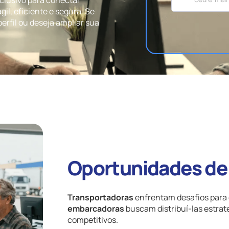
il, eficiente e segura. Se
erfil ou deseja ampliar sua
Oportunidades de 
Transportadoras
enfrentam desafios para
embarcadoras
buscam distribuí-las estra
competitivos.