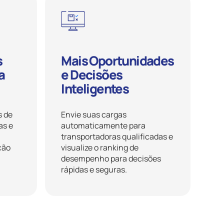
s
Mais Oportunidades
a
e Decisões
Inteligentes
s de
Envie suas cargas
as e
automaticamente para
transportadoras qualificadas e
ção
visualize o ranking de
desempenho para decisões
rápidas e seguras.