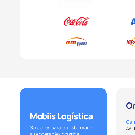
Slide 2 of 2.
O
Mobiis Logística
Cam
Soluções para transformar a
Av.
sua operação logística