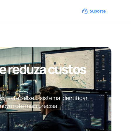
Suporte
 e reduza custos
 real e deixe o sistema identificar
nova rota mais precisa.