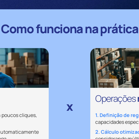
Como funciona na prática
Operações
x
m poucos cliques,
1. Definição de re
capacidades especí
 automaticamente
2. Cálculo otimiza
ega.
considerando múlti