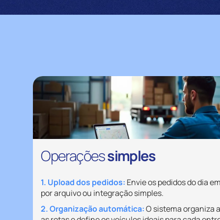
Operações
simples
1. Upload dos pedidos:
Envie os pedidos do dia e
por arquivo ou integração simples.
2. Organização automática:
O sistema organiza
as rotas e define os veículos ideais para cada entr