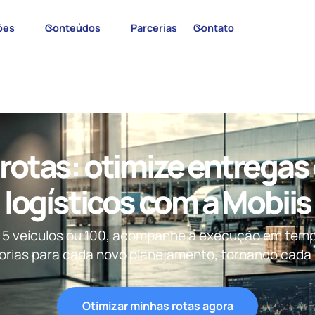
ões
Conteúdos
Parcerias
Contato
 rotas: otimize entregas
logísticos com a Mobiis
a 5 veículos ou 100, acompanhe a execução em tempo
orias para cada novo planejamento, tornando cada 
Otimizar minhas rotas agora