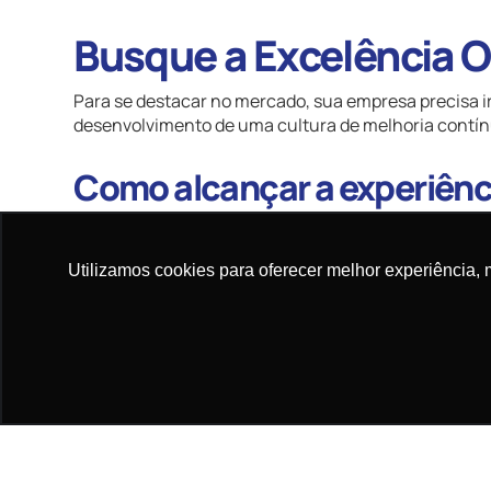
Busque a Excelência O
Para se destacar no mercado, sua empresa precisa ir
desenvolvimento de uma cultura de melhoria contínu
Como alcançar a experiênc
Parcerias estratégicas com transportadoras confi
Utilizamos cookies para oferecer melhor experiência, 
Uso de dados e indicadores logísticos para tomad
Adoção de tecnologias para automação e integra
Empresas que investem na digitalização da logística
cliente.
Quer otimizar sua gestão de fretes? Clique aqui e