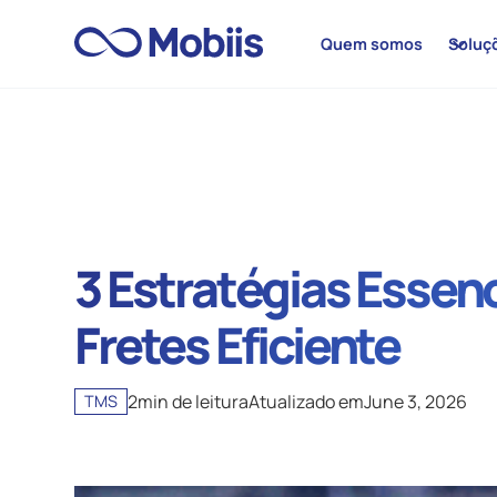
Quem somos
Soluç
3 Estratégias Essen
Fretes Eficiente
2
min de leitura
Atualizado em
June 3, 2026
TMS