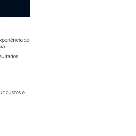
xperiência do
ia.
sultados.
uz custos e