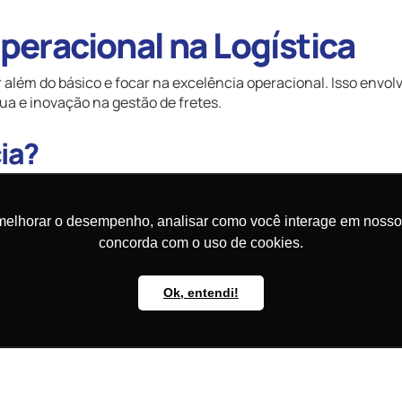
peracional na Logística
 além do básico e focar na excelência operacional. Isso envol
a e inovação na gestão de fretes.
ia?
áveis.
melhorar o desempenho, analisar como você interage em nosso sit
a de decisões.
concorda com o uso de cookies.
ção de processos.
Ok, entendi!
 conseguem reduzir custos, otimizar prazos e melhorar a sati
 saiba mais!