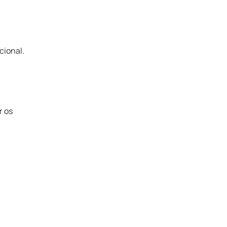
cional.
r os