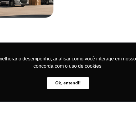
melhorar o desempenho, analisar como você interage em nosso sit
concorda com o uso de cookies.
imização do uso de recursos.
Ok, entendi!
mais ágeis e coordenados.
do e controlado.
 diminuição de veículos ociosos.