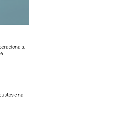
operacionais.
 e
custos e na