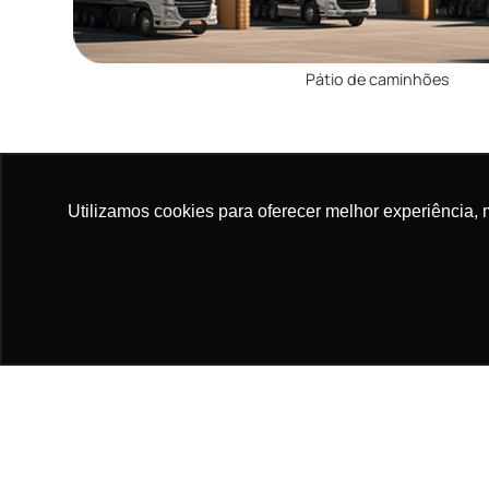
Pátio de caminhões
Benefícios Tangíveis
Utilizamos cookies para oferecer melhor experiência, 
A implementação do YMS da Mobiis resulta em:
Redução de custos
: Menor tempo de espera e ot
Aumento da eficiência operacional
: Processos 
Melhoria na segurança
: Ambiente mais organiza
Sustentabilidade
: Redução de emissões devido à